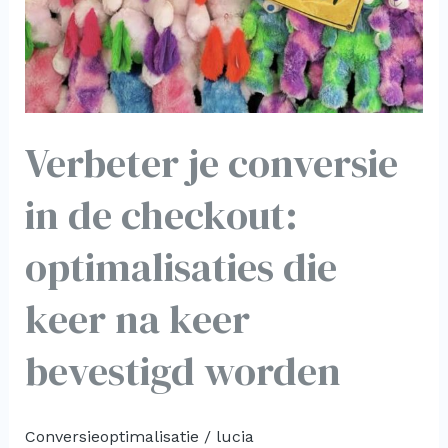
optimalisaties
die
keer
na
keer
Verbeter je conversie
bevestigd
worden
in de checkout:
optimalisaties die
keer na keer
bevestigd worden
Conversieoptimalisatie
/
lucia