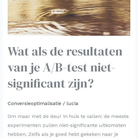
je
A/B-
test
niet-
significant
Wat als de resultaten
zijn?
van je A/B-test niet-
significant zijn?
Conversieoptimalisatie
/
lucia
Om maar met de deur in huis te vallen: de meeste
experimenten zullen niet-significante uitkomsten
hebben. Zelfs als je goed hebt gekeken naar je