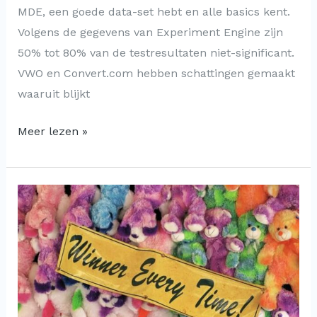
MDE, een goede data-set hebt en alle basics kent.
Volgens de gegevens van Experiment Engine zijn
50% tot 80% van de testresultaten niet-significant.
VWO en Convert.com hebben schattingen gemaakt
waaruit blijkt
Meer lezen »
Verbeter
je
conversie
in
de
checkout: