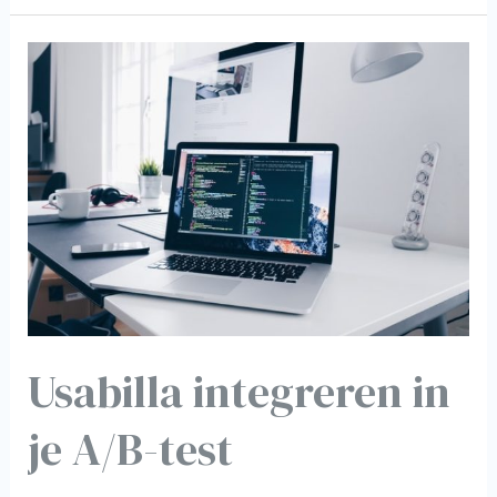
Usabilla
integreren
in
je
A/B-
test
Usabilla integreren in
je A/B-test