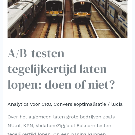
doen
of
niet?
A/B-testen
tegelijkertijd laten
lopen: doen of niet?
Analytics voor CRO
,
Conversieoptimalisatie
/
lucia
Over het algemeen laten grote bedrijven zoals
NU.nl, KPN, VodafoneZiggo of Bol.com testen
tegelijkertijd lopen. Op een pagina kunnen