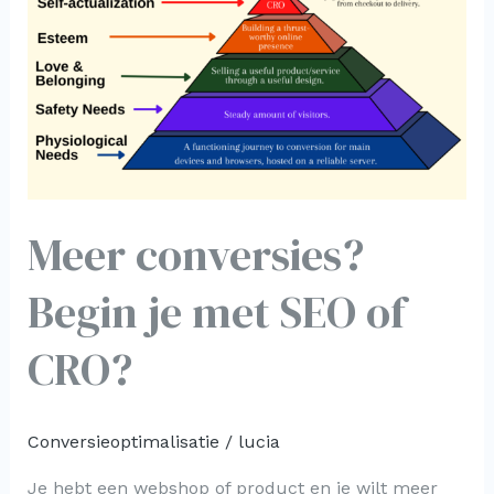
met
SEO
of
CRO?
Meer conversies?
Begin je met SEO of
CRO?
Conversieoptimalisatie
/
lucia
Je hebt een webshop of product en je wilt meer