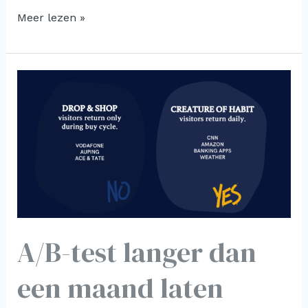
Meer lezen »
A/B-
test
langer
dan
een
maand
laten
lopen
(bijv.
A/B-test langer dan
3
een maand laten
maanden)