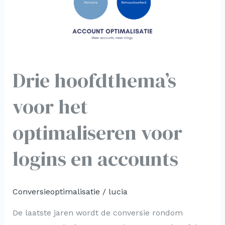
optimaliseren
voor
logins
en
accounts
Drie hoofdthema’s
voor het
optimaliseren voor
logins en accounts
Conversieoptimalisatie
/
lucia
De laatste jaren wordt de conversie rondom